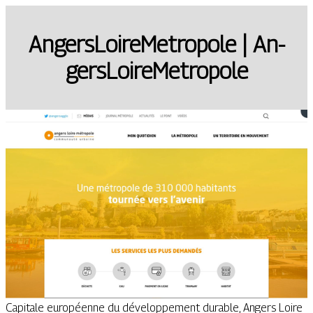
An­gersLoireMet­ropo­le | An­
gersLoireMet­ropo­le
Capitale européenne du développement durable, Angers Loire